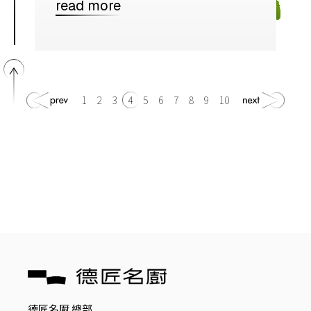
read more
1
2
3
4
5
6
7
8
9
10
德匠名㕑 總部