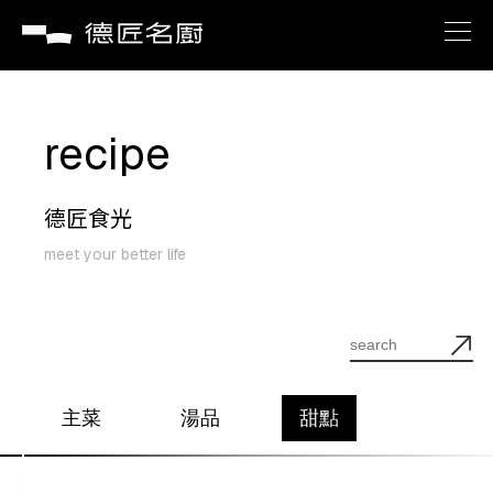
brand
recipe
about
德匠食光
recipe
meet your better life
service
news
主菜
湯品
甜點
contact us