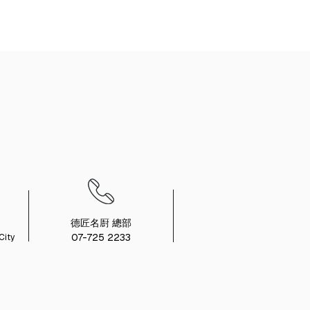
德匠名㕑 總部
07-725 2233
City