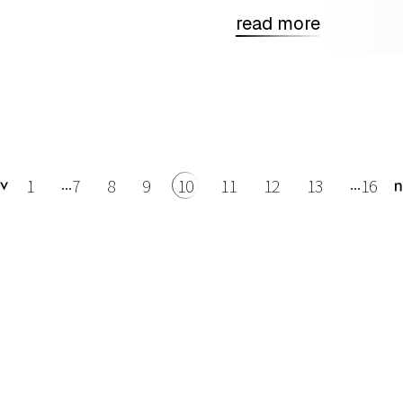
read more
1
7
8
9
10
11
12
13
16
...
...