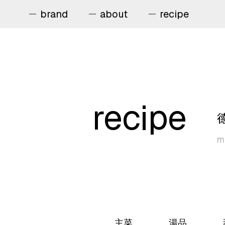
brand
about
recipe
brand
about
recipe
recipe
service
me
news
contact us
主菜
湯品