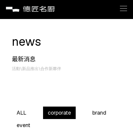
brand
news
about
最新消息
recipe
活動\新品推出\合作新夥伴
service
news
ALL
corporate
brand
contact us
event